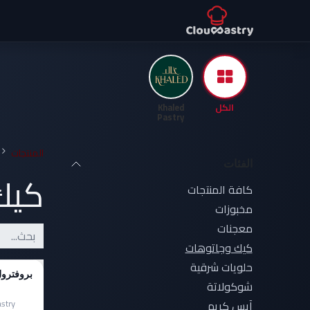
خطي للذهاب إلى المحتوى
المنتجـــات
تواصل معنا
بيع 
الكل
Khaled
Pastry
المنتجات
الفئات
كيك
كافة المنتجات
مخبوزات
معجنات
كيك وجاتوهات
حلويات شرقية
بروفترول
شوكولاتة
S
آيس كريم
Khaled Pastry